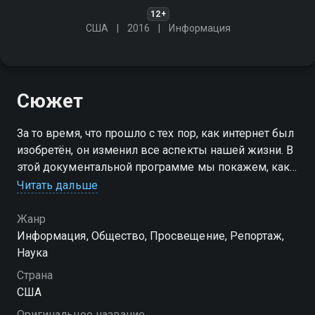
12+
США
2016
Информация
Сюжет
За то время, что прошло с тех пор, как интернет был
изобретён, он изменил все аспекты нашей жизни. В
этой документальной программе мы покажем, как
реклама в интернете, механизмы поисковых систем
Читать дальше
и видеонаблюдение 24/7 изменили наши жизни
Жанр
Информация, Общество, Просвещение, Репортаж,
Наука
Страна
США
Оригинальное название