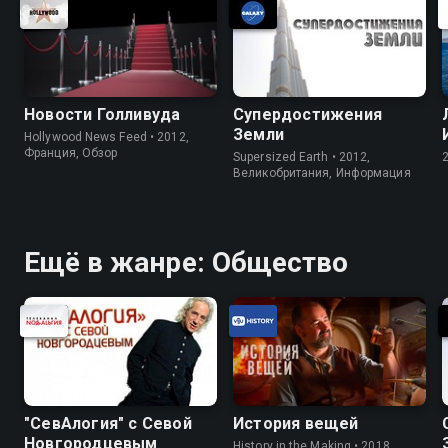
Новости Голливуда
Супердостижения
Земли
Hollywood News Feed • 2012,
Франция, Обзор
Supersized Earth • 2012,
Великобритания, Информация
Ещё в жанре: Общество
"СевАлогия" с Севой
История вещей
Новгородцевым
History in the Making • 2018,