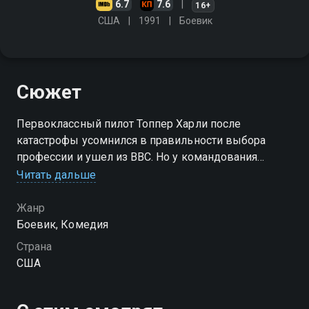
6.7
7.6
16+
США
1991
Боевик
Сюжет
Первоклассный пилот Топпер Харли после
катастрофы усомнился в правильности выбора
профессии и ушел из ВВС. Но у командования
другое мнение о его способностях
Читать дальше
Жанр
Боевик, Комедия
Страна
США