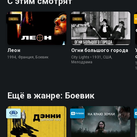
С этим смотрят
Леон
Огни большого города
1994, Франция, Боевик
City Lights • 1931, США,
Мелодрама
T
Ещё в жанре: Боевик