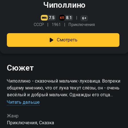
Чиполлино
7.5
8.1
6+
СССР
1961
Приключения
Смотреть
Сюжет
Чиполлино - сказочный мальчик-луковица. Вопреки
общему мнению, что от лука текут слёзы, он - очень
весёлый и добрый мальчик. Однажды его отца
сажают в тюрьму. Чиполлино решает любой ценой
Читать дальше
спасти его, в чём ему помогут друзья
Жанр
Приключения, Сказка