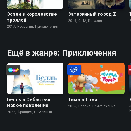
Эспен в королевстве
Затерянный город Z
троллей
2016, США, История
2017, Норвегия, Приключения
Ещё в жанре: Приключения
Белль и Себастьян:
Тима и Тома
Новое поколение
2015, Россия, Приключения
J
2022, Франция, Cемейный