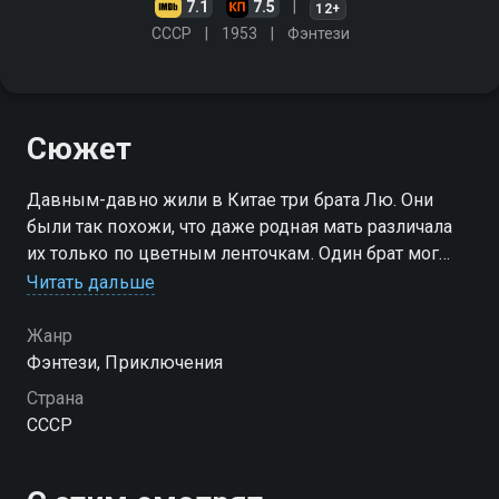
7.1
7.5
12+
СССР
1953
Фэнтези
Сюжет
Давным-давно жили в Китае три брата Лю. Они
были так похожи, что даже родная мать различала
их только по цветным ленточкам. Один брат мог
повелевать огнём, второй мог выпить море и
Читать дальше
вернуть его обратно, а третий знал язык птиц,
зверей и рыб
Жанр
Фэнтези, Приключения
Страна
СССР