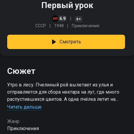
Первый урок
6.9
6+
СССР
1948
Приключения
Смотреть
Сюжет
Утро в лесу. Пчелиный рой вылетает из улья и
отправляется для сбора нектара на луг, где много
распустившихся цветов. А одна пчёлка летит на
лесную поляну. Медведь-учитель рассказывает
Читать дальше
медвежатам о пчёлах
Жанр
Приключения