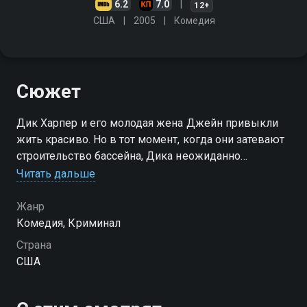
6.2
7.0
12+
США
2005
Комедия
Сюжет
Дик Харпер и его молодая жена Джейн привыкли
жить красиво. Но в тот момент, когда они затевают
строительство бассейна, Дика неожиданно
увольняют, оставив его с непогашенной
Читать дальше
задолженностью за дом в 70 тысяч долларов…
Жанр
Комедия, Криминал
Страна
США