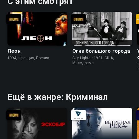
С этим смотрят
Леон
Огни большого города
1994, Франция, Боевик
City Lights • 1931, США,
Мелодрама
T
Ещё в жанре: Криминал