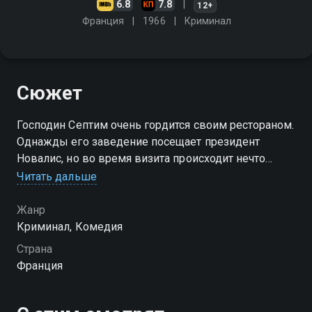
6.8
7.8
12+
Франция
1966
Криминал
Сюжет
Господин Септим очень гордится своим рестораном.
Однажды его заведение посещает президент
Новалис, но во время визита происходит нечто
ужасное - главу государства похищают. И господину
Читать дальше
Септиму придётся сделать всё, чтобы избежать
скандала
Жанр
Криминал, Комедия
Страна
Франция