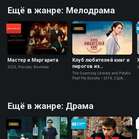
Ещё в жанре: Мелодрама
Мастер и Маргарита
Клуб любителей книг и
пирогов из
2023, Россия, Фэнтези
I
картофельных
The Guernsey Literary and Potato
очистков
Peel Pie Society • 2018, США,
История
Ещё в жанре: Драма