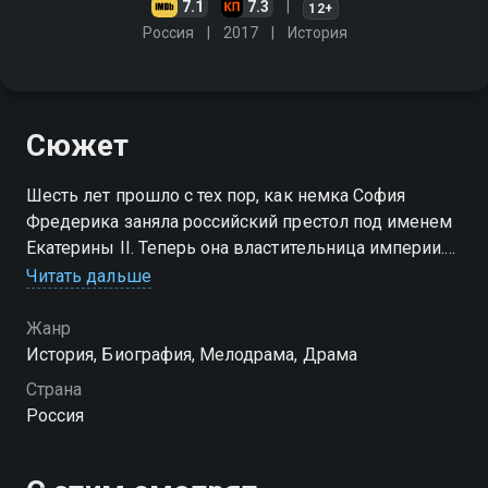
7.1
7.3
12+
Россия
2017
История
Сюжет
Шесть лет прошло с тех пор, как немка София
Фредерика заняла российский престол под именем
Екатерины II. Теперь она властительница империи.
Но никуда не делись заговорщики, грозящие власти,
Читать дальше
и люди, которые сражаются за сердце
императрицы
Жанр
История, Биография, Мелодрама, Драма
Посмотреть онлайн 2 сезон сериала Екатерина.
Страна
Взлёт вы можете совершенно бесплатно в
Россия
хорошем HD качестве на Смотрёшке