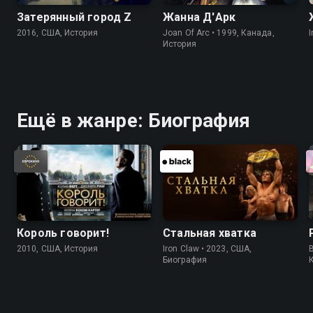
Затерянный город Z
Жанна Д'Арк
2016, США, История
Joan Of Arc • 1999, Канада,
I
История
Ещё в жанре: Биография
Король говорит!
Стальная хватка
2010, США, История
Iron Claw • 2023, США,
Биография