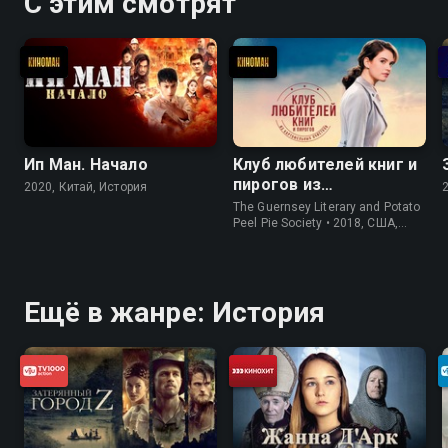
С этим смотрят
Ип Ман. Начало
Клуб любителей книг и
пирогов из
2020, Китай, История
картофельных
The Guernsey Literary and Potato
очистков
Peel Pie Society • 2018, США,
История
Ещё в жанре: История