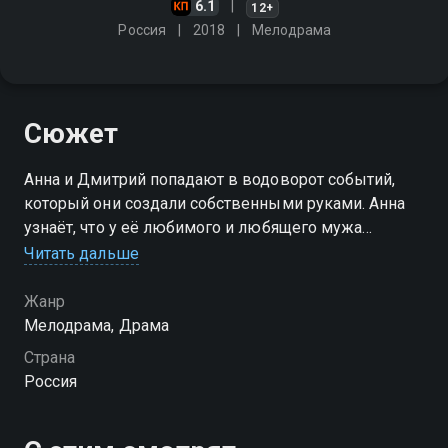
6.1
12+
Россия
2018
Мелодрама
Сюжет
Анна и Дмитрий попадают в водоворот событий,
который они создали собственными руками. Анна
узнаёт, что у её любимого и любящего мужа
Дмитрия на стороне есть семилетний сын. В то же
Читать дальше
время на работе у неё начинают происходить
странные события
Жанр
Мелодрама, Драма
Страна
Россия