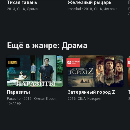
Тихая гавань
Железный рыцарь
2013, США, Драма
Ironclad • 2010, США, История
P
Ещё в жанре: Драма
Паразиты
Затерянный город Z
Parasite • 2019, Южная Корея,
2016, США, История
Триллер