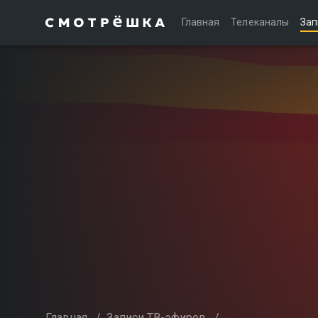
Главная
Телеканалы
Зап
Главная
/
Записи ТВ-эфиров
/