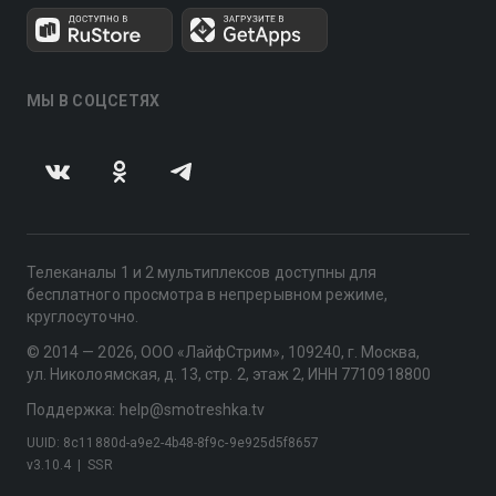
МЫ В СОЦСЕТЯХ
Телеканалы 1 и 2 мультиплексов доступны для
бесплатного просмотра в непрерывном режиме,
круглосуточно.
© 2014 — 2026, ООО «ЛайфСтрим», 109240, г. Москва,
ул. Николоямская, д. 13, стр. 2, этаж 2, ИНН 7710918800
Поддержка: help@smotreshka.tv
UUID: 8c11880d-a9e2-4b48-8f9c-9e925d5f8657
v3.10.4
|
SSR