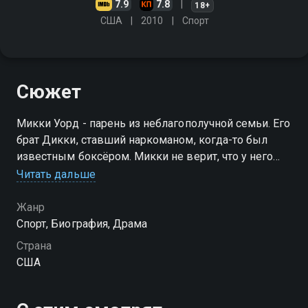
7.9
7.8
18+
США
2010
Спорт
Сюжет
Микки Уорд - парень из неблагополучной семьи. Его
брат Дикки, ставший наркоманом, когда-то был
известным боксёром. Микки не верит, что у него
получится пробиться в мире бокса без Дикки, но
Читать дальше
любовь и упорный труд приведут его к
чемпионскому титулу
Жанр
Спорт, Биография, Драма
Страна
США