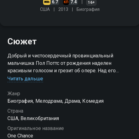
6.7
7.4
16+
США
2013
Биография
Сюжет
Добрый и чистосердечный провинциальный
мальчишка Пол Поттс от рождения наделен
красивым голосом и грезит об опере. Над его
мечтой смеется все окружение, сомнения и неудачи
Читать дальше
превращаются в личную драму, но однажды сама
судьба идет к нему навстречу…
Жанр
Биография, Мелодрама, Драма, Комедия
Страна
США, Великобритания
Оригинальное название
One Chance