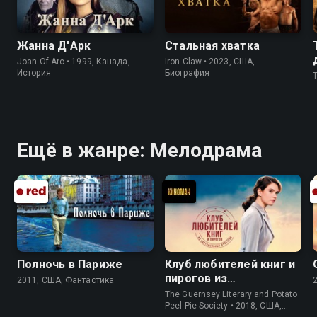
Жанна Д'Арк
Стальная хватка
Joan Of Arc • 1999, Канада,
Iron Claw • 2023, США,
История
Биография
Ещё в жанре: Мелодрама
Полночь в Париже
Клуб любителей книг и
пирогов из
2011, США, Фантастика
картофельных
The Guernsey Literary and Potato
очистков
Peel Pie Society • 2018, США,
История