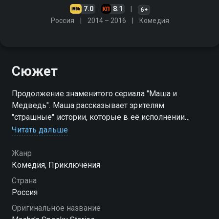
7.0
8.1
6+
Россия
2014 – 2016
Комедия
Сюжет
Продолжение знаменитого сериала "Маша и
Медведь". Маша рассказывает зрителям
"страшные" истории, которые в её исполнении
оказываются забавными, весёлыми и даже
Читать дальше
поучительными
Жанр
Посмотреть онлайн 1 сезон сериала Машкины
Комедия, Приключения
страшилки вы можете совершенно бесплатно в
Страна
хорошем HD качестве на Смотрёшке
Россия
Оригинальное название