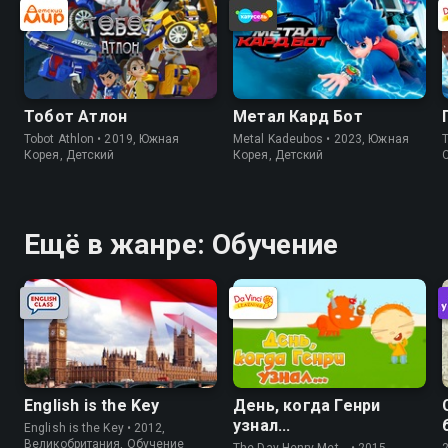
Тобот Атлон
Метал Кард Бот
Tobot Athlon • 2019, Южная
Metal Kadeubos • 2023, Южная
Th
Корея, Детский
Корея, Детский
Ещё в жанре: Обучение
English is the Key
День, когда Генри
узнал...
English is the Key • 2012,
Великобритания, Обучение
The Day Henry Met… • 2015,