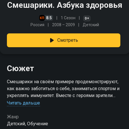
Смешарики. Азбука здоровья
8.5
1 Сезон
0+
Россия
2008 – 2009
Детский
Смотреть
Сюжет
Смешарики на своём примере продемонстрируют,
как важно заботиться о себе, заниматься спортом и
укреплять иммунитет. Вместе с героями зрители
научатся простым правилам, которые помогут
Читать дальше
сохранить здоровье на долгие годы
Жанр
Детский, Обучение