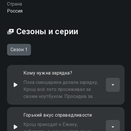
Страна
Россия
Сезоны и серии
Сезон 1
Кому нужна зарядка?
Пока смешарики делали зарядку,
Крош всё лето просиживал за
своим ноутбуком. Просидев за
компьютером до самой зимы,
кролик всё же решил выйти на
Горький вкус справедливости
улицу. Когда его друзья позвали
его играть в догонялки, то
Крош приходит к Ёжику,