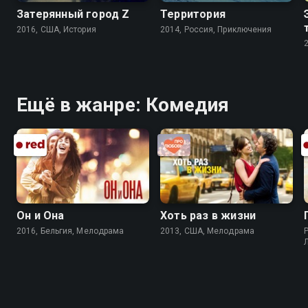
Затерянный город Z
Территория
2016, США, История
2014, Россия, Приключения
Ещё в жанре: Комедия
Он и Она
Хоть раз в жизни
2016, Бельгия, Мелодрама
2013, США, Мелодрама
P