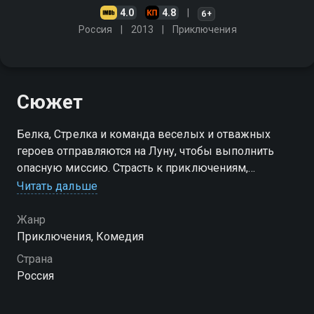
4.0
4.8
6+
Россия
2013
Приключения
Сюжет
Белка, Стрелка и команда веселых и отважных
героев отправляются на Луну, чтобы выполнить
опасную миссию. Страсть к приключениям,
искрометный юмор и великий дух космического
Читать дальше
братства поддержат в минуту опасности и помогут
раскрыть всю правду о Луне
Жанр
Приключения, Комедия
Страна
Россия