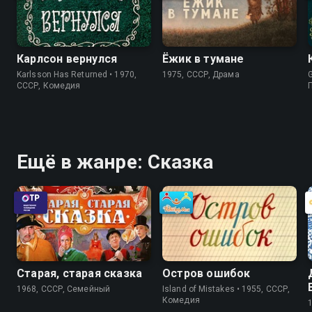
Карлсон вернулся
Ёжик в тумане
Karlsson Has Returned • 1970,
1975, СССР, Драма
G
СССР, Комедия
Ещё в жанре: Сказка
Старая, старая сказка
Остров ошибок
1968, СССР, Cемейный
Island of Mistakes • 1955, СССР,
Комедия