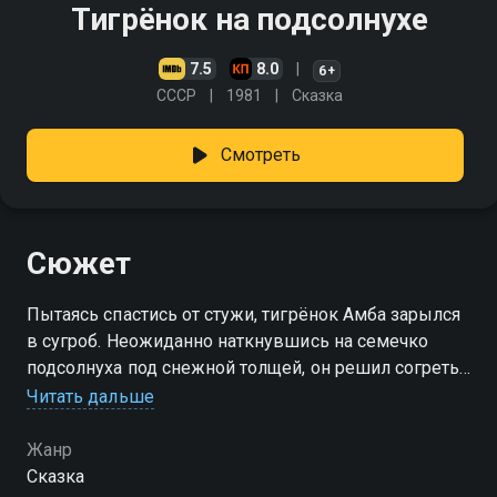
Тигрёнок на подсолнухе
7.5
8.0
6+
СССР
1981
Сказка
Смотреть
Сюжет
Пытаясь спастись от стужи, тигрёнок Амба зарылся
в сугроб. Неожиданно наткнувшись на семечко
подсолнуха под снежной толщей, он решил согреть
его теплом своего меха…
Читать дальше
Жанр
Сказка