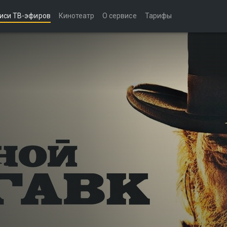
иси ТВ-эфиров
Кинотеатр
О сервисе
Тарифы