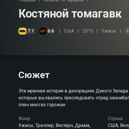
Костяной томагавк
7.1
6.6
США
2015
Ужасы
1
Сюжет
Эта мрачная история в декорациях Дикого Запада
которые вызвались преследовать отряд каннибал
плен многих горожан
Жанр
Страна
Ужасы, Триллер, Вестерн, Драма,
США, Вел