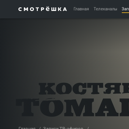
Главная
Телеканалы
Зап
Главная
/
Записи ТВ-эфиров
/