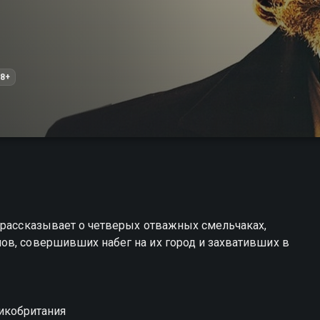
8+
 рассказывает о четверых отважных смельчаках,
ов, совершивших набег на их город и захвативших в
икобритания