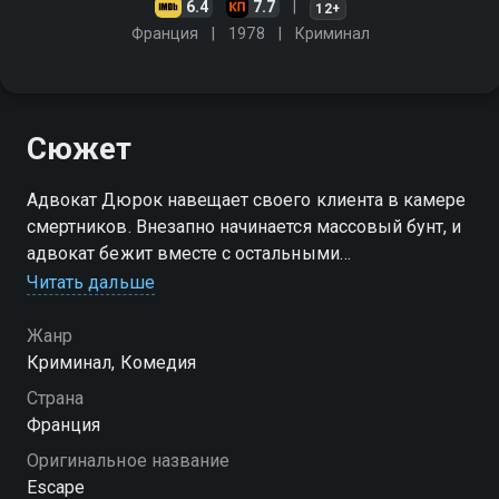
6.4
7.7
12+
Франция
1978
Криминал
Сюжет
Адвокат Дюрок навещает своего клиента в камере
смертников. Внезапно начинается массовый бунт, и
адвокат бежит вместе с остальными
заключёнными, спасаясь от пуль полицейских,
Читать дальше
вместе со своим подзащитным
Жанр
Криминал, Комедия
Страна
Франция
Оригинальное название
Escape