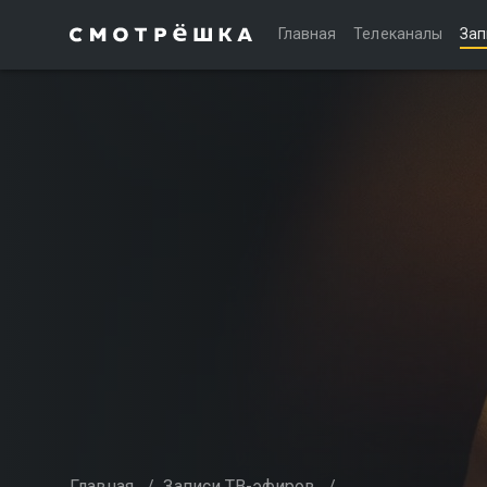
Главная
Телеканалы
Зап
Главная
/
Записи ТВ-эфиров
/