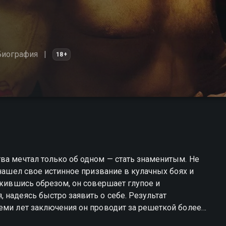
Биография
18+
ва мечтал только об одном — стать знаменитым. Не
 нашел свое истинное призвание в кулачных боях и
ужившись обрезом, он совершает глупое и
 надеясь быстро заявить о себе. Результат
еми лет заключения он проводит за решеткой более
о и неуправляемого заключенного Великобритании.