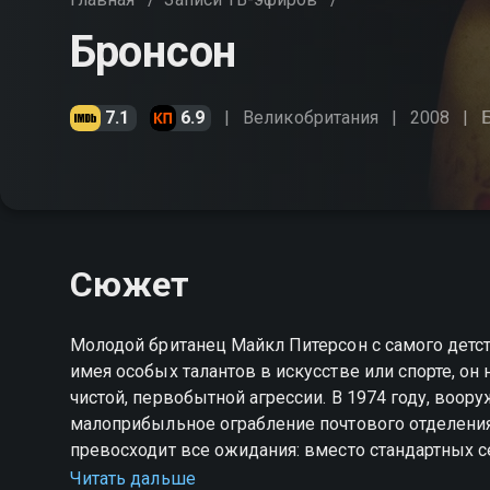
Бронсон
7.1
6.9
Великобритания
2008
Сюжет
Молодой британец Майкл Питерсон с самого детст
имея особых талантов в искусстве или спорте, он
чистой, первобытной агрессии. В 1974 году, воор
малоприбыльное ограбление почтового отделения,
превосходит все ожидания: вместо стандартных с
тридцати лет, превратившись в самого известног
Читать дальше