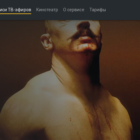
иси ТВ-эфиров
Кинотеатр
О сервисе
Тарифы