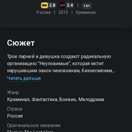
2.8
3.4
16+
Россия
2015
Криминал
Сюжет
Трое парней и девушка создают радикальную
организацию "Неуловимые", которая мстит
нарушившим закон чиновникам, бизнесменам,
наркоторговцам. В соцсетях ребята встречают
Читать дальше
горячую поддержку. Но однажды кто-то начинает
убивать преступников от их имени
Жанр
Криминал, Фантастика, Боевик, Мелодрама
Страна
Россия
Оригинальное название