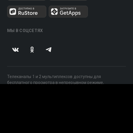
МЫ В СОЦСЕТЯХ
Телеканалы 1 и 2 мультиплексов доступны для
бесплатного просмотра в непрерывном режиме,
круглосуточно.
© 2014 — 2026, ООО «ЛайфСтрим», 109240, г. Москва,
ул. Николоямская, д. 13, стр. 2, этаж 2, ИНН 7710918800
Поддержка: help@smotreshka.tv
UUID: 5424e968-d933-408a-82e7-83d04333b677
v3.10.4
|
SSR