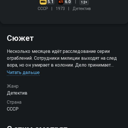
5.1
6.0
12+
СССР
1973
Детектив
Сюжет
Несколько месяцев идёт расследование серии
ограблений. Сотрудники милиции выходят на след
вора, но он умирает в колонии. Дело принимает
новый оборот, когда выясняется, что перед смертью
Читать дальше
заключённый успел рассказать сокамернику, где
спрятал деньги
Жанр
Детектив
Страна
СССР