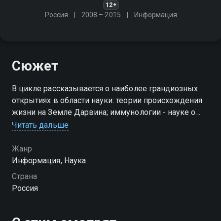
12+
Россия
2008 – 2015
Информация
Сюжет
В цикле рассказывается о наиболее грандиозных
открытиях в области науки: теории происхождения
жизни на Земле Дарвина; иммунологии - науке о
защитных силах организма; спорах вокруг закона
Читать дальше
всемирного тяготения; гипотезах происхождения
Вселенной
Жанр
Информация, Наука
Страна
Россия