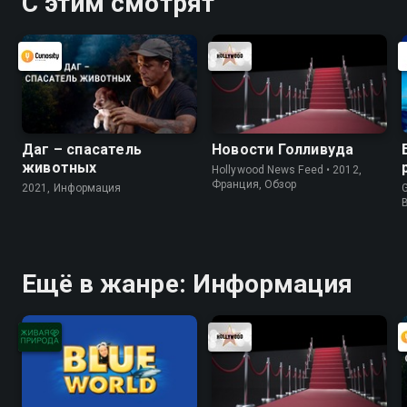
С этим смотрят
Даг – спасатель
Новости Голливуда
животных
Hollywood News Feed • 2012,
Франция, Обзор
2021, Информация
G
Ещё в жанре: Информация