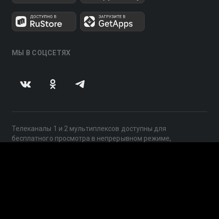
МЫ В СОЦСЕТЯХ
Телеканалы 1 и 2 мультиплексов доступны для
бесплатного просмотра в непрерывном режиме,
круглосуточно.
© 2014 — 2026, ООО «ЛайфСтрим», 109240, г. Москва,
ул. Николоямская, д. 13, стр. 2, этаж 2, ИНН 7710918800
Поддержка: help@smotreshka.tv
UUID: 98469c49-d323-413c-b307-dde9a44c5381
v3.10.4
|
SSR