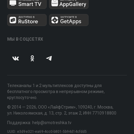
МЫ В СОЦСЕТЯХ
Телеканалы 1 и 2 мультиплексов доступны для
бесплатного просмотра в непрерывном режиме,
круглосуточно.
© 2014 — 2026, ООО «ЛайфСтрим», 109240, г. Москва,
ул. Николоямская, д. 13, стр. 2, этаж 2, ИНН 7710918800
Поддержка: help@smotreshka.tv
UUID: e3d9e321-ea69-4cc0-b801-5b94d14cfdd5