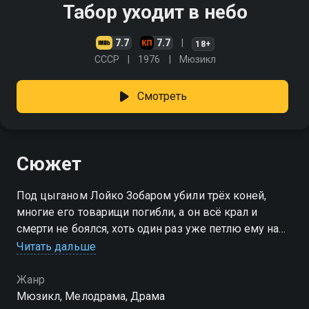
Табор уходит в небо
7.7
7.7
18+
СССР
1976
Мюзикл
Смотреть
Сюжет
Под цыганом Лойко Зобаром убили трёх коней,
многие его товарищи погибли, а он всё крал и
смерти не боялся, хоть один раз уже петлю ему на
шею надели. Беда подстерегла его в виде
Читать дальше
красавицы Рады из другого табора. Нашла, как
говорится, коса на камень
Жанр
Мюзикл, Мелодрама, Драма