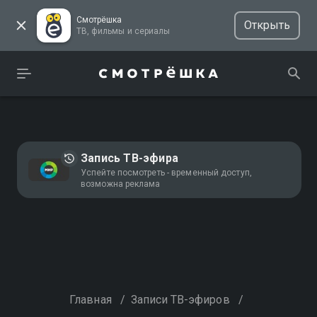
Смотрёшка
Открыть
ТВ, фильмы и сериалы
Запись ТВ-эфира
Успейте посмотреть - временный доступ,
возможна реклама
Главная
/
Записи ТВ-эфиров
/