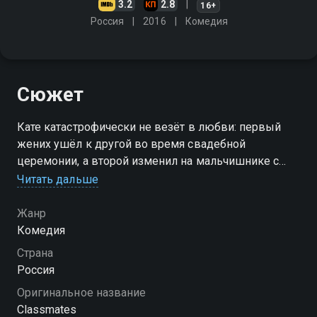
3.2
2.8
16+
Россия
2016
Комедия
Сюжет
Кате катастрофически не везёт в любви: первый
жених ушёл к другой во время свадебной
церемонии, а второй изменил на мальчишнике с
первой встречной. Лучшие подруги решают за одну
Читать дальше
ночь найти ей мужа, но удастся ли им это?
Жанр
Комедия
Страна
Россия
Оригинальное название
Classmates