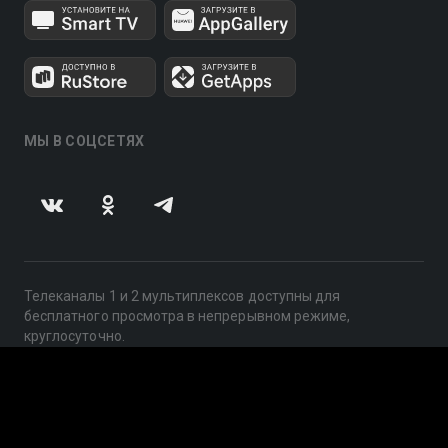
МЫ В СОЦСЕТЯХ
Телеканалы 1 и 2 мультиплексов доступны для
бесплатного просмотра в непрерывном режиме,
круглосуточно.
© 2014 — 2026, ООО «ЛайфСтрим», 109240, г. Москва,
ул. Николоямская, д. 13, стр. 2, этаж 2, ИНН 7710918800
Поддержка: help@smotreshka.tv