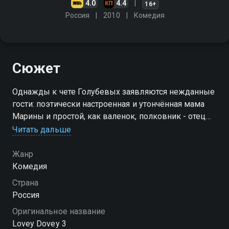
4.0
4.4
16+
Россия
2010
Комедия
Сюжет
Однажды к чете Голубевых заявляются нежданные
гости: поэтически настроенная и утончённая мама
Марины и простой, как валенок, полковник - отец
Андрея. И неизвестно, как все ужились бы под
Читать дальше
одной крышей, если бы не пришедший на помощь
профессор Коган
Жанр
Комедия
Страна
Россия
Оригинальное название
Lovey Dovey 3