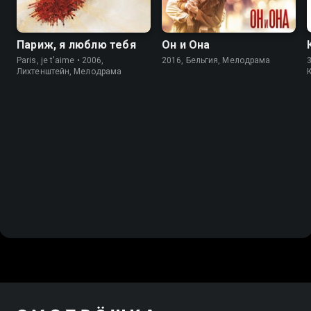
Париж, я люблю тебя
Он и Она
Paris, je t'aime • 2006,
2016, Бельгия, Мелодрама
3
Лихтенштейн, Мелодрама