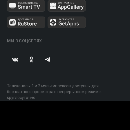
МЫ В СОЦСЕТЯХ
Телеканалы 1 и 2 мультиплексов доступны для
бесплатного просмотра в непрерывном режиме,
круглосуточно.
© 2014 — 2026, ООО «ЛайфСтрим», 109240, г. Москва,
ул. Николоямская, д. 13, стр. 2, этаж 2, ИНН 7710918800
Поддержка: help@smotreshka.tv