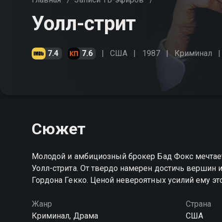
Уолл-стрит
7.4
7.6
США
1987
Криминал
Сюжет
Молодой и амбициозный брокер Бад Фокс мечтае
Уолл-стрита. От твердо намерен достичь вершин 
Гордона Гекко. Ценой невероятных усилий ему эт
Жанр
Страна
Криминал, Драма
США