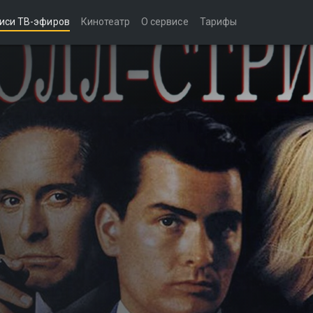
иси ТВ-эфиров
Кинотеатр
О сервисе
Тарифы