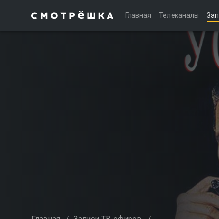
Главная
Телеканалы
Зап
Главная
/
Записи ТВ-эфиров
/