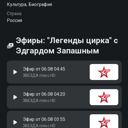
Посмотреть онлайн 1 сезон сериала "Легенды
Культура, Биография
цирка" с Эдгардом Запашным вы можете
Страна
совершенно бесплатно в хорошем HD качестве на
Россия
Смотрёшке
Эфиры: "Легенды цирка" с
Эдгардом Запашным
Эфир от 06.08 04:45
ЗВЕЗДА плюс HD
Эфир от 06.08 04:20
ЗВЕЗДА плюс HD
Эфир от 06.08 03:55
ЗВЕЗДА плюс HD