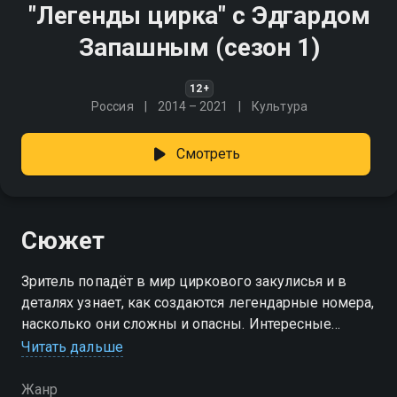
"Легенды цирка" с Эдгардом
Запашным (сезон 1)
12+
Россия
2014 – 2021
Культура
Смотреть
Сюжет
Зритель попадёт в мир циркового закулисья и в
деталях узнает, как создаются легендарные номера,
насколько они сложны и опасны. Интересные
факты и драматичный путь, который прошли
Читать дальше
артисты
Жанр