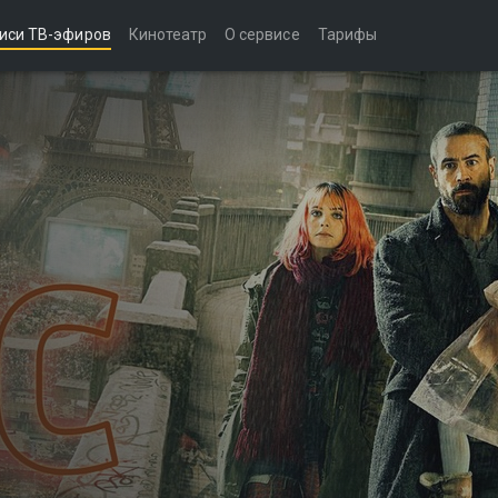
иси ТВ-эфиров
Кинотеатр
О сервисе
Тарифы