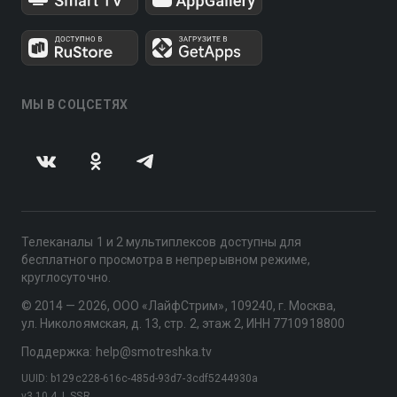
МЫ В СОЦСЕТЯХ
Телеканалы 1 и 2 мультиплексов доступны для
бесплатного просмотра в непрерывном режиме,
круглосуточно.
© 2014 — 2026, ООО «ЛайфСтрим», 109240, г. Москва,
ул. Николоямская, д. 13, стр. 2, этаж 2, ИНН 7710918800
Поддержка: help@smotreshka.tv
UUID: b129c228-616c-485d-93d7-3cdf5244930a
v3.10.4
|
SSR