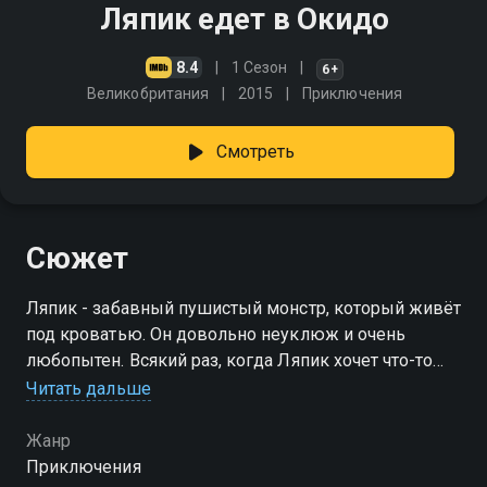
Ляпик едет в Окидо
8.4
1 Сезон
6+
Великобритания
2015
Приключения
Смотреть
Сюжет
Ляпик - забавный пушистый монстр, который живёт
под кроватью. Он довольно неуклюж и очень
любопытен. Всякий раз, когда Ляпик хочет что-то
узнать, он отправляется в выдуманный мир Окидо,
Читать дальше
чтобы выяснить это
Жанр
Приключения