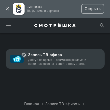
Смотрёшка
Открыть
ТВ, фильмы и сериалы
Запись ТВ-эфира
Доступ на время — возможна реклама и
неполные сезоны. Успейте посмотреть!
Главная
/
Записи ТВ-эфиров
/