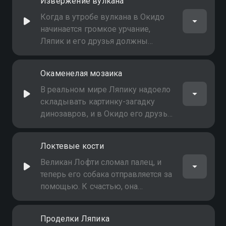
Извержение вулкана
аварии прибывает команда
роботов-спасателей
Когда в утробе вулкана в Окидо
начинается громкое урчание,
Ляпик и его друзья должны
спасти животных и остановить
извержения
Окаменелая мозаика
В реальном мире Ляпику надоело
складывать картинку-загадку
динозавров, и в Окидо его друзья
помогают ему сложить картинку
настоящей доисторической
Локтевые кости
загадки
Великан Лофти сломал палец, и
теперь его собака отправляется за
помощью. К счастью, она
встречает Ляпика и его друзей.
Они помогают великану и узнают,
Проделки Ляпика
как удивительно устроены кости