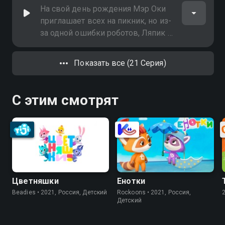
На свой день рождения Мэр Оки
приглашает всех на пикник, но из-
за одной ошибки роботов, Ляпик и
его друзья резко уменьшаются и
оказываются в муравейнике!
Показать все (21 Серия)
С этим смотрят
Цветняшки
Енотки
Beadies • 2021, Россия, Детский
Rockoons • 2021, Россия,
Детский