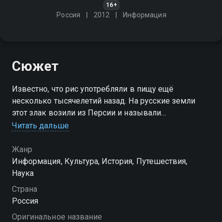
16+
Россия
2012
Информация
Сюжет
Известно, что рис употребляли в пищу ещё
несколько тысячелетий назад. На русские земли
этот злак возили из Персии и называли
"сарацинским пшеном". Собственный рис появился
Читать дальше
на столах русских царей только в 16 веке…
Жанр
Информация, Культура, История, Путешествия,
Наука
Страна
Россия
Оригинальное название