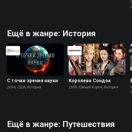
T
G
Ещё в жанре: История
С точки зрения науки
Королева Сондок
2004, США, История
2009, Южная Корея, История
S
Ещё в жанре: Путешествия