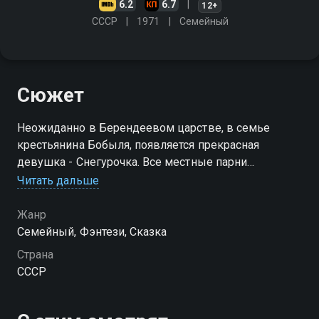
6.2
6.7
12+
СССР
1971
Cемейный
Сюжет
Неожиданно в Берендеевом царстве, в семье
крестьянина Бобыля, появляется прекрасная
девушка - Снегурочка. Все местные парни
заглядываются на красавицу, но никто из
Читать дальше
деревенских женихов не мил холодной внучке
Деда Мороза
Жанр
Cемейный, Фэнтези, Сказка
Страна
СССР