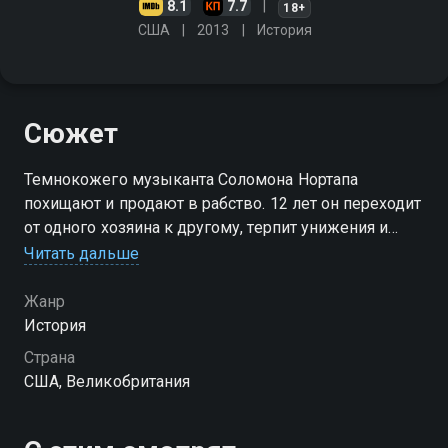
8.1
7.7
18+
США
2013
История
Сюжет
Темнокожего музыканта Соломона Нортапа
похищают и продают в рабство. 12 лет он переходит
от одного хозяина к другому, терпит унижения и
чудом избегает казни. Но не перестает искать
Читать дальше
возможности вновь обрести свободу
Жанр
История
Страна
США, Великобритания