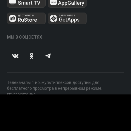
МЫ В СОЦСЕТЯХ
Телеканалы 1 и 2 мультиплексов доступны для
бесплатного просмотра в непрерывном режиме,
круглосуточно.
© 2014 — 2026, ООО «ЛайфСтрим», 109240, г. Москва,
ул. Николоямская, д. 13, стр. 2, этаж 2, ИНН 7710918800
Поддержка: help@smotreshka.tv
UUID: 620777e6-a5bc-43fe-b7a3-e879844b87a6