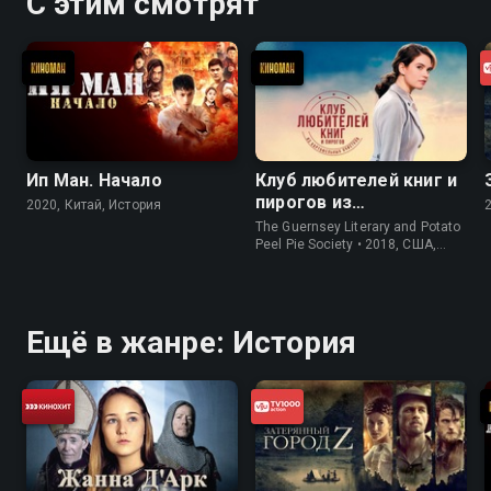
С этим смотрят
Ип Ман. Начало
Клуб любителей книг и
пирогов из
2020, Китай, История
картофельных
The Guernsey Literary and Potato
очистков
Peel Pie Society • 2018, США,
История
Ещё в жанре: История