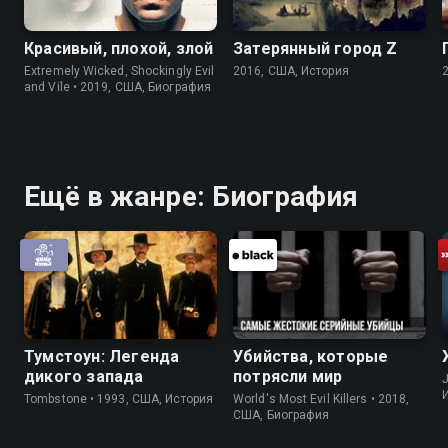
Красивый, плохой, злой
Затерянный город Z
Extremely Wicked, Shockingly Evil
2016, США, История
and Vile • 2019, США, Биография
Ещё в жанре: Биография
Тумстоун: Легенда
Убийства, которые
дикого запада
потрясли мир
J
Tombstone • 1993, США, История
World's Most Evil Killers • 2018,
США, Биография