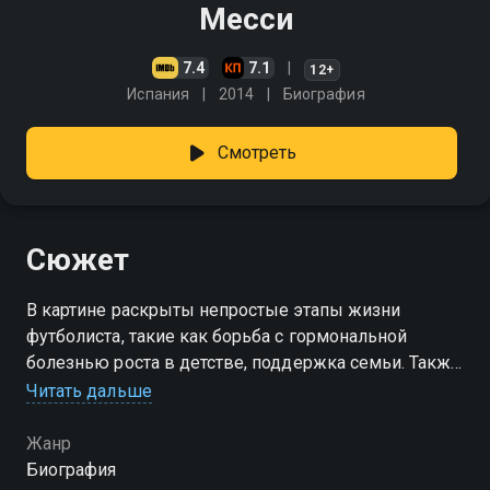
Месси
7.4
7.1
12+
Испания
2014
Биография
Смотреть
Сюжет
В картине раскрыты непростые этапы жизни
футболиста, такие как борьба с гормональной
болезнью роста в детстве, поддержка семьи. Также
рассказывается о беспрецедентном упорстве и
Читать дальше
таланте Месси
Жанр
Биография