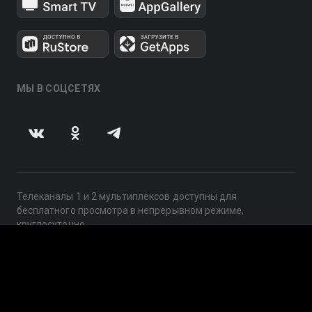
МЫ В СОЦСЕТЯХ
Телеканалы 1 и 2 мультиплексов доступны для
бесплатного просмотра в непрерывном режиме,
круглосуточно.
© 2014 — 2026, ООО «ЛайфСтрим», 109240, г. Москва,
ул. Николоямская, д. 13, стр. 2, этаж 2, ИНН 7710918800
Поддержка: help@smotreshka.tv
UUID: a893c7ef-9b72-4a9a-93ea-06170eded740