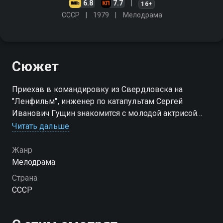
6.8
7.7
16+
СССР
1979
Мелодрама
Сюжет
Приехав в командировку из Свердловска на
"Ленфильм", инженер по катапультам Сергей
Иванович Гущин знакомится с молодой актрисой
Наташей. Она предлагает ему показать Ленинград,
Читать дальше
но Гущин и сам прекрасно знает этот город - он
служил здесь во время войны
Жанр
Мелодрама
Страна
СССР