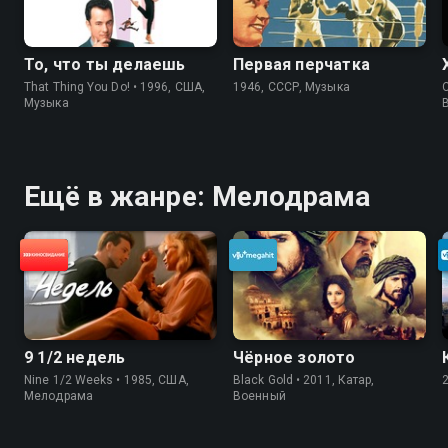
То, что ты делаешь
Первая перчатка
That Thing You Do! • 1996, США,
1946, СССР, Музыка
C
Музыка
Ещё в жанре: Мелодрама
9 1/2 недель
Чёрное золото
Nine 1/2 Weeks • 1985, США,
Black Gold • 2011, Катар,
Мелодрама
Военный