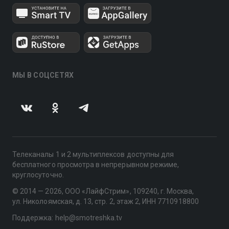
МЫ В СОЦСЕТЯХ
Телеканалы 1 и 2 мультиплексов доступны для
бесплатного просмотра в непрерывном режиме,
круглосуточно.
© 2014 — 2026, ООО «ЛайфСтрим», 109240, г. Москва,
ул. Николоямская, д. 13, стр. 2, этаж 2, ИНН 7710918800
Поддержка: help@smotreshka.tv