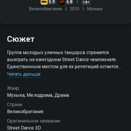
5.9
6.8
18+
Великобритания
2010
Музыка
Сюжет
Группа молодых уличных танцоров стремится
выиграть на ежегодном Street Dance чемпионате.
Единственным местом для их репетиций остается
зал, в котором им придется тренироваться вместе с
Читать дальше
избалованными танцорами Королевской Школы
Балета…
Жанр
Музыка, Мелодрама, Драма
Страна
Великобритания
Оригинальное название
Street Dance 3D