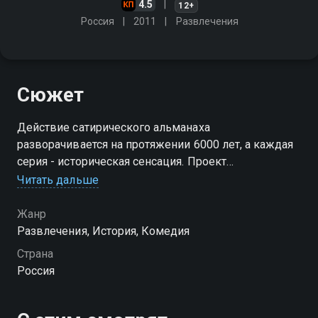
4.5
12+
Россия
2011
Развлечения
Сюжет
Действие сатирического альманаха
разворачивается на протяжении 6000 лет, а каждая
серия - историческая сенсация. Проект
переписывает исторические реалии от
Читать дальше
первобытного общества до бандитских 90-х
Жанр
Посмотреть онлайн 1 сезон сериала Нереальная
Развлечения, История, Комедия
история вы можете совершенно бесплатно в
Страна
хорошем HD качестве на Смотрёшке
Россия