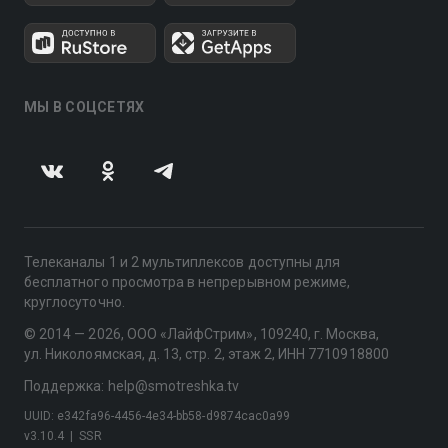
МЫ В СОЦСЕТЯХ
Телеканалы 1 и 2 мультиплексов доступны для
бесплатного просмотра в непрерывном режиме,
круглосуточно.
© 2014 — 2026, ООО «ЛайфСтрим», 109240, г. Москва,
ул. Николоямская, д. 13, стр. 2, этаж 2, ИНН 7710918800
Поддержка: help@smotreshka.tv
UUID: e342fa96-4456-4e34-bb58-d9874cac0a99
v3.10.4
|
SSR