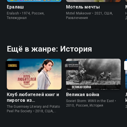
Ералаш
Мотель мечты
Eralash • 1974, Россия,
Motel Makeover • 2021, США,
H
Тележурнал
Развлечения
Ещё в жанре: История
Клуб любителей книг и
Великая война
пирогов из
Soviet Storm: WWII in the East •
картофельных
2010, Россия, История
The Guernsey Literary and Potato
очистков
Peel Pie Society • 2018, США,
История