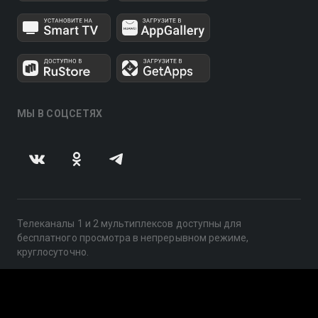
МЫ В СОЦСЕТЯХ
Телеканалы 1 и 2 мультиплексов доступны для
бесплатного просмотра в непрерывном режиме,
круглосуточно.
© 2014 — 2026, ООО «ЛайфСтрим», 109240, г. Москва,
ул. Николоямская, д. 13, стр. 2, этаж 2, ИНН 7710918800
Поддержка: help@smotreshka.tv