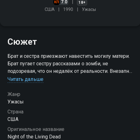
7.0
18+
США
1990
Ужасы
Сюжет
Брат и сестра приезжают навестить могилу матери.
Брат пугает сестру рассказами о зомби, не
подозревая, что он недалёк от реальности. Внезапно
на них набрасывается покойник и убивает брата.
Читать дальше
Барбара убегает, обнаруживая по дороге
фермерский дом
Жанр
Ужасы
Страна
США
Оригинальное название
Night of the Living Dead