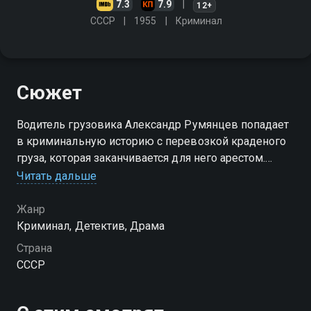
7.3
7.9
12+
СССР
1955
Криминал
Сюжет
Водитель грузовика Александр Румянцев попадает
в криминальную историю с перевозкой краденого
груза, которая заканчивается для него арестом.
Следователь не верит, что Румянцев ничего не знал
Читать дальше
об афере. Как же доказать честному парню, что он
не виноват?
Жанр
Криминал, Детектив, Драма
Страна
СССР