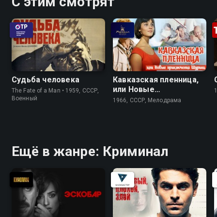
С этим смотрят
Судьба человека
Кавказская пленница,
или Новые
The Fate of a Man • 1959, СССР,
приключения Шурика
Военный
1966, СССР, Мелодрама
Ещё в жанре: Криминал