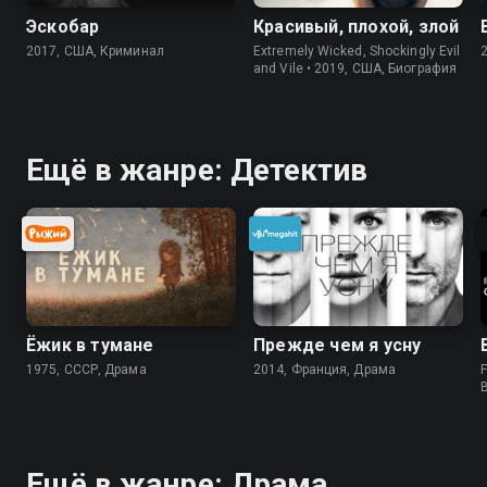
Эскобар
Красивый, плохой, злой
2017, США, Криминал
Extremely Wicked, Shockingly Evil
and Vile • 2019, США, Биография
Ещё в жанре: Детектив
Ёжик в тумане
Прежде чем я усну
1975, СССР, Драма
2014, Франция, Драма
F
Ещё в жанре: Драма