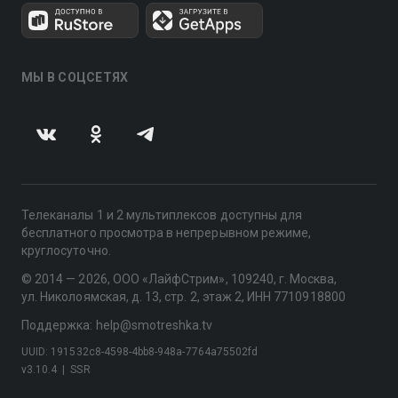
МЫ В СОЦСЕТЯХ
Телеканалы 1 и 2 мультиплексов доступны для
бесплатного просмотра в непрерывном режиме,
круглосуточно.
© 2014 — 2026, ООО «ЛайфСтрим», 109240, г. Москва,
ул. Николоямская, д. 13, стр. 2, этаж 2, ИНН 7710918800
Поддержка: help@smotreshka.tv
UUID: 191532c8-4598-4bb8-948a-7764a75502fd
v3.10.4
|
SSR