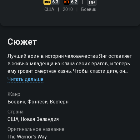
6.3
6.2
18+
США
2010
Боевик
Сюжет
Лучший воин в истории человечества Янг оставляет
в живых младенца из клана своих врагов, и теперь
ему грозит смертная казнь. Чтобы спасти дитя, он
отправляется в Новый свет, где ищет тихое
Читать дальше
пристанище. Но и здесь старая жизнь напоминает
ему о себе…
Жанр
Боевик, Фэнтези, Вестерн
Страна
США, Новая Зеландия
Оригинальное название
The Warrior's Way