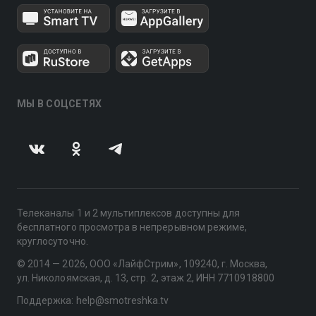
МЫ В СОЦСЕТЯХ
Телеканалы 1 и 2 мультиплексов доступны для
бесплатного просмотра в непрерывном режиме,
круглосуточно.
© 2014 — 2026, ООО «ЛайфСтрим», 109240, г. Москва,
ул. Николоямская, д. 13, стр. 2, этаж 2, ИНН 7710918800
Поддержка: help@smotreshka.tv