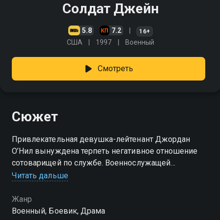
Солдат Джейн
5.8
7.2
16+
США
1997
Военный
Смотреть
Сюжет
Привлекательная девушка-лейтенант Джордан
О’Нил вынуждена терпеть негативное отношение
сотоварищей по службе. Военнослужащей
приходится ежедневно доказывать, что
Читать дальше
устоявшаяся половая дискриминация в армии
является большой ошибкой
Жанр
Военный, Боевик, Драма