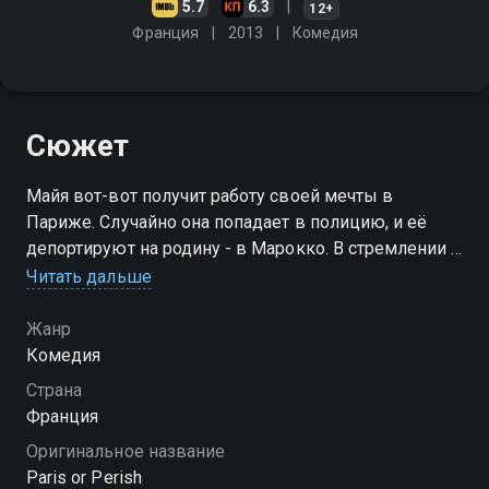
5.7
6.3
12+
Франция
2013
Комедия
Сюжет
Майя вот-вот получит работу своей мечты в
Париже. Случайно она попадает в полицию, и её
депортируют на родину - в Марокко. В стремлении к
своей мечте она совершает невозможное…
Читать дальше
Жанр
Комедия
Страна
Франция
Оригинальное название
Paris or Perish