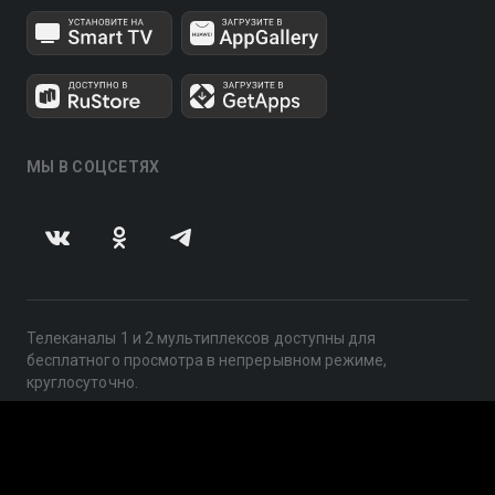
МЫ В СОЦСЕТЯХ
Телеканалы 1 и 2 мультиплексов доступны для
бесплатного просмотра в непрерывном режиме,
круглосуточно.
© 2014 — 2026, ООО «ЛайфСтрим», 109240, г. Москва,
ул. Николоямская, д. 13, стр. 2, этаж 2, ИНН 7710918800
Поддержка: help@smotreshka.tv