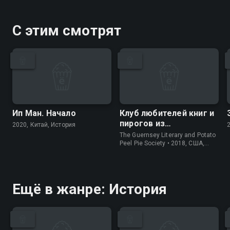
С этим смотрят
Ип Ман. Начало
Клуб любителей книг и
пирогов из
2020, Китай, История
картофельных
The Guernsey Literary and Potato
очистков
Peel Pie Society • 2018, США,
История
Ещё в жанре: История