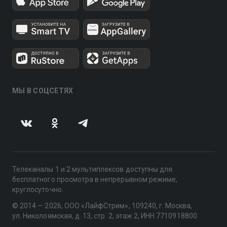
МЫ В СОЦСЕТЯХ
Телеканалы 1 и 2 мультиплексов доступны для
бесплатного просмотра в непрерывном режиме,
круглосуточно.
© 2014 — 2026, ООО «ЛайфСтрим», 109240, г. Москва,
ул. Николоямская, д. 13, стр. 2, этаж 2, ИНН 7710918800