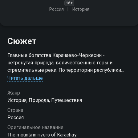
16+
Россия
История
Сюжет
Главные богатства Карачаево-Черкесии -
нетронутая природа, величественные горы и
стремительные реки. По территории республики
протекают 172 реки, полюбоваться на которые
Читать дальше
отправился ведущий Станислав Сальников
Жанр
История, Природа, Путешествия
Страна
Россия
Оригинальное название
The mountain rivers of Karachay