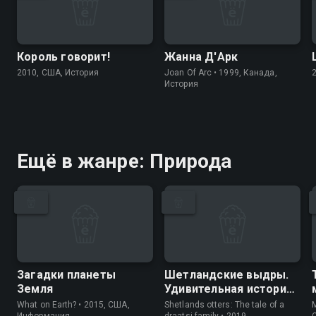
Король говорит!
Жанна Д'Арк
2010, США, История
Joan Of Arc • 1999, Канада,
История
Ещё в жанре: Природа
Загадки планеты
Шетландские выдры.
Земля
Удивительная история
одной семьи
What on Earth? • 2015, США,
Shetlands otters: The tale of a
M
Информация
draatsi family • 2019,