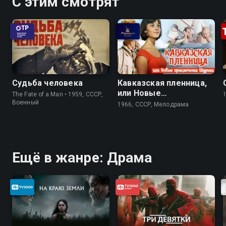
С этим смотрят
Судьба человека
Кавказская пленница,
или Новые
The Fate of a Man • 1959, СССР,
приключения Шурика
Военный
1966, СССР, Мелодрама
Ещё в жанре: Драма