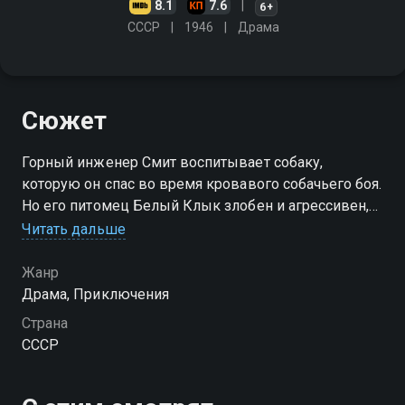
8.1
7.6
6+
СССР
1946
Драма
Сюжет
Горный инженер Смит воспитывает собаку,
которую он спас во время кровавого собачьего боя.
Но его питомец Белый Клык злобен и агрессивен,
ведь его воспитывали как пса-убийцу
Читать дальше
Жанр
Драма, Приключения
Страна
СССР