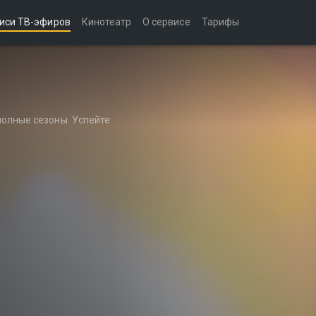
иси ТВ-эфиров
Кинотеатр
О сервисе
Тарифы
полные сезоны. Успейте