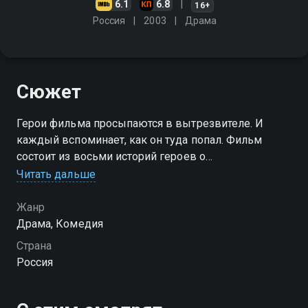
6.1
6.8
16+
Россия
2003
Драма
Сюжет
Герои фильма просыпаются в вытрезвителе. И
каждый вспоминает, как он туда попал. Фильм
состоит из восьми историй героев о
предшествующем дне. Истории разнообразные,
Читать дальше
ведь все герои разных возрастов, профессий и
социальных слоёв
Жанр
Драма, Комедия
Страна
Россия