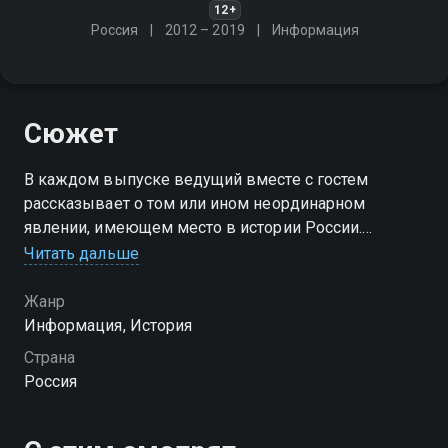
12+
Россия
2012 – 2019
Информация
Сюжет
В каждом выпуске ведущий вместе с гостем
рассказывает о том или ином неординарном
явлении, имеющем место в истории России.
Использование архивных материалов делает
Читать дальше
программу достоверной, а выступление экспертов
добавляет ей выразительности
Жанр
Информация, История
Страна
Россия