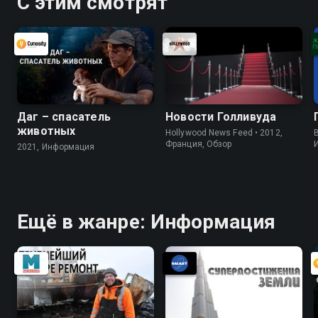
С этим смотрят
Даг – спасатель
Новости Голливуда
животных
Hollywood News Feed • 2012,
B
Франция, Обзор
2021, Информация
Ещё в жанре: Информация