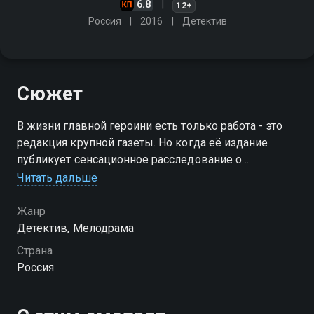
6.8
12+
Россия
2016
Детектив
Сюжет
В жизни главной героини есть только работа - это
редакция крупной газеты. Но когда её издание
публикует сенсационное расследование о
махинациях бизнесмена Вячеслава Андреева, её
Читать дальше
карьера может вот-вот рухнуть, Андреев подаёт иск
о клевете
Жанр
Детектив, Мелодрама
Страна
Россия