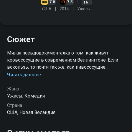
7.6
7.3
16+
США
2014
Ужасы
Сюжет
Милая псевдодокументалка о том, как живут
кровососущие в современном Веллингтоне. Если
вскользь, то почти так же, как пивососущие
корточники на районе: ночью встречных кошмарят,
Читать дальше
днем - дрыхнут
Жанр
Ужасы, Комедия
Страна
США, Новая Зеландия