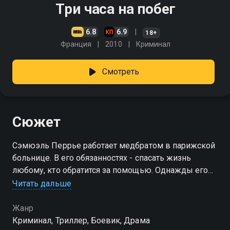
Три часа на побег
6.8
6.9
18+
Франция
2010
Криминал
Смотреть
Сюжет
Сэмюэль Перрье работает медбратом в парижской
больнице. В его обязанностях - спасать жизнь
любому, кто обратится за помощью. Однажды его
пациентом становится Хьюго Сартэ - криминальный
Читать дальше
авторитет и очень опасный человек
Жанр
Криминал, Триллер, Боевик, Драма