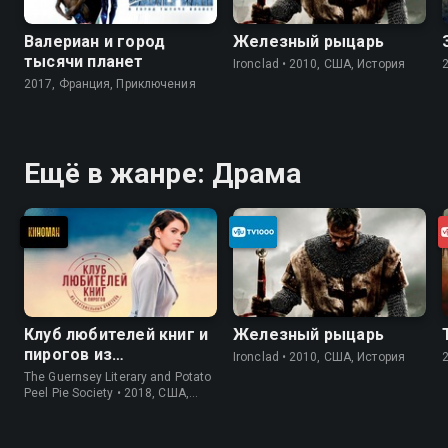
Валериан и город
Железный рыцарь
тысячи планет
Ironclad • 2010, США, История
2017, Франция, Приключения
Ещё в жанре: Драма
Клуб любителей книг и
Железный рыцарь
пирогов из
Ironclad • 2010, США, История
картофельных
The Guernsey Literary and Potato
очистков
Peel Pie Society • 2018, США,
История